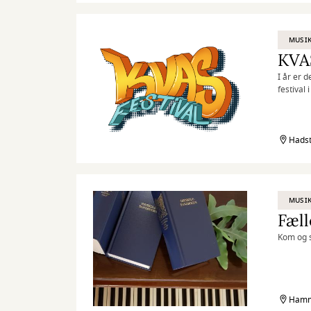
MUSIK
KVAS
I år er 
festival 
og fælle
Hadst
MUSIK
Fæll
Kom og s
Hamme