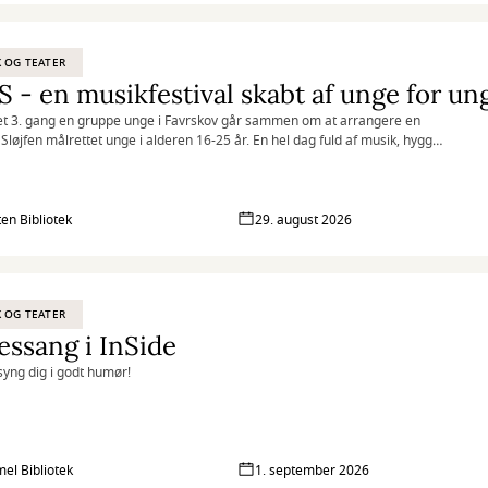
 OG TEATER
 - en musikfestival skabt af unge for un
det 3. gang en gruppe unge i Favrskov går sammen om at arrangere en
i Sløjfen målrettet unge i alderen 16-25 år. En hel dag fuld af musik, hygge
sskab!
en Bibliotek
29. august 2026
 OG TEATER
essang i InSide
yng dig i godt humør!
l Bibliotek
1. september 2026