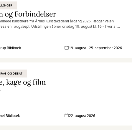
LLINGER
 og Forbindelser
annede kunstnere fra Århus Kunstakademi årgang 2026, lægger vejen
resalen i aug./sept. Udstillingen åbner onsdag 19. august kl. 16 – hvor alle
mmen til et glas bobler og en snak med kunstnerne.
rup Bibliotek
19. august - 25. september 2026
RAG OG DEBAT
e, kage og film
.
l Bibliotek
22. august 2026