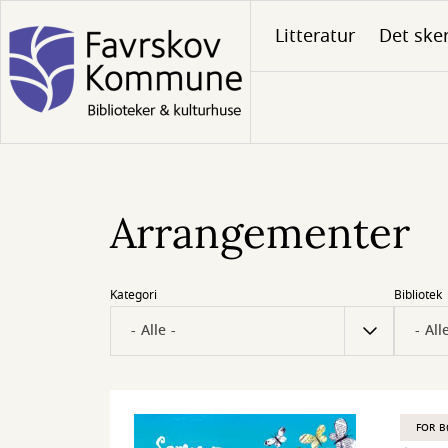
Gå
Litteratur
Det ske
til
hovedindhold
Arrangementer
Kategori
Bibliotek
FOR 