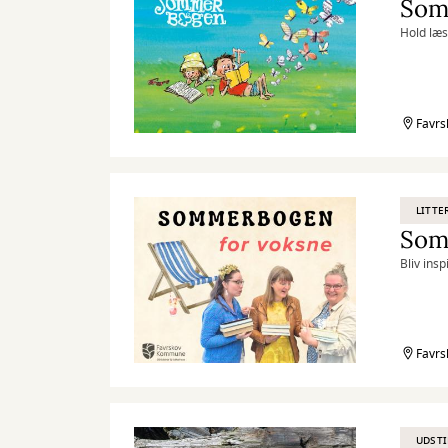
Som
Hold læs
Favrs
LITTE
Som
Bliv ins
Favr
UDSTI