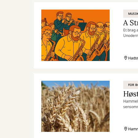
MUSIK
A St
Et brag 
Unoderne
100 års 
Hadst
FOR 
Høs
Hammel H
sensomme
lækker m
Hamme