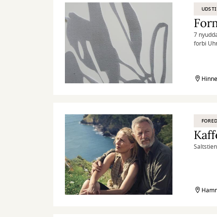
UDSTI
Form
7 nyudd
forbi Uh
er velko
Hinne
FORED
Kaff
Saltstien
Hamme