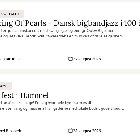
 OG TEATER
ring Of Pearls - Dansk bigbandjazz i 100 
af en jubilæumskoncert med swing, sjæl og energi. Oplev Bigbandet
 og jazzvært Henrik Schultz-Petersen i en musikalsk tidsrejse gennem
dansk jazz.
en Bibliotek
27. august 2026
BØRN
tfest i Hammel
østfest er tilbage! En dag hvor hele byen samles til
rstemning og masser af liv i gaderne med lokale boder, gode tilbud,
ad, festlig musik og meget mere.
l Bibliotek
28. august 2026