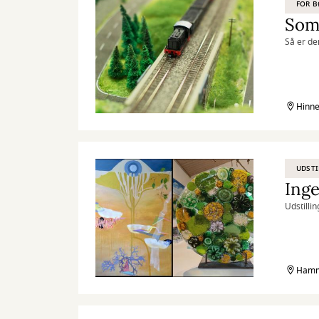
FOR 
Som
Så er d
Hinne
UDSTI
Inge
Udstillin
Hamme