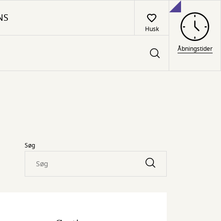
NS
Husk
Åbningstider
Søg