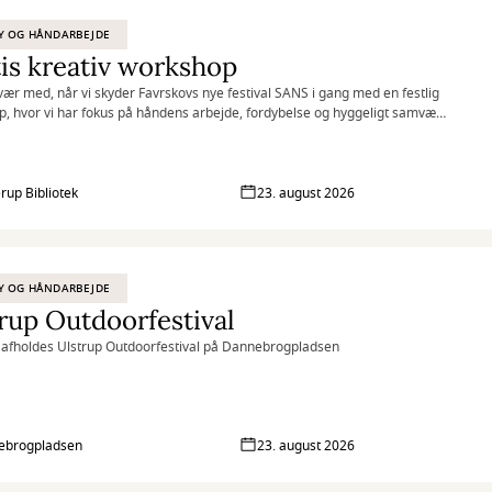
Y OG HÅNDARBEJDE
is kreativ workshop
ær med, når vi skyder Favrskovs nye festival SANS i gang med en festlig
, hvor vi har fokus på håndens arbejde, fordybelse og hyggeligt samvær
kunst og håndværk.
rup Bibliotek
23. august 2026
Y OG HÅNDARBEJDE
rup Outdoorfestival
r afholdes Ulstrup Outdoorfestival på Dannebrogpladsen
ebrogpladsen
23. august 2026