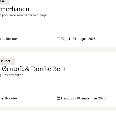
BØRN
merbanen
en populære sommerbane tilbage!
rup Bibliotek
30. juli - 25. august 2026
LLINGER
 Ørntoft & Dorthe Bent
g i Insides galleri
l Bibliotek
1. august - 29. september 2026