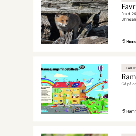
Favr
Fra d. 2
Uhresale
Hinne
FOR 
Rama
Gå på op
Hamme