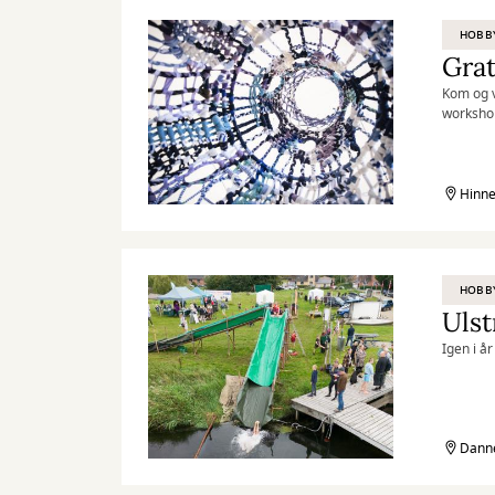
HOBB
Grat
Kom og v
workshop
gennem 
Hinne
HOBB
Ulst
Igen i å
Dann