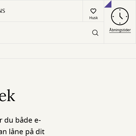
NS
Husk
Åbningstider
tek
r du både e-
n låne på dit