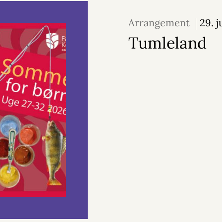
Arrangement
29. j
2026
Tumleland