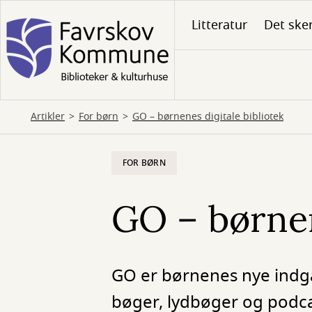
Gå
Litteratur
Det ske
til
hovedindhold
Artikler
For børn
GO – børnenes digitale bibliotek
FOR BØRN
GO – børnen
GO er børnenes nye indgan
bøger, lydbøger og podcas