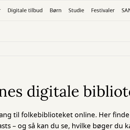
r
Digitale tilbud
Børn
Studie
Festivaler
SA
es digitale biblio
g til folkebiblioteket online. Her finde
ts – og så kan du se, hvilke bøger du ka