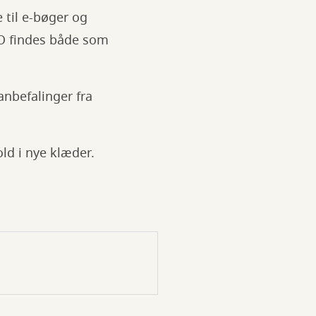
e til e-bøger og
GO findes både som
anbefalinger fra
ld i nye klæder.