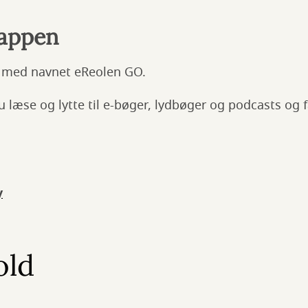
appen
 med navnet eReolen GO.
 læse og lytte til e-bøger, lydbøger og podcasts og få
y
old