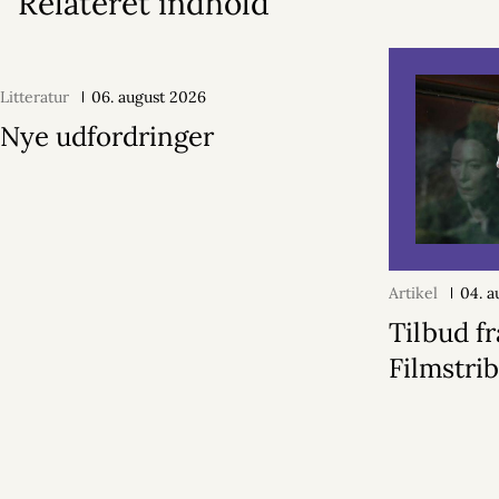
Relateret indhold
Litteratur
06. august 2026
Nye udfordringer
Artikel
04. a
Tilbud fr
Filmstri