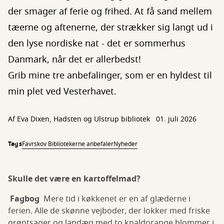
der smager af ferie og frihed. At få sand mellem
tæerne og aftenerne, der strækker sig langt ud i
den lyse nordiske nat - det er sommerhus
Danmark, når det er allerbedst!
Grib mine tre anbefalinger, som er en hyldest til
min plet ved Vesterhavet.
Af Eva Dixen, Hadsten og Ulstrup bibliotek
01. juli 2026
Tags
Favrskov Bibliotekerne anbefaler
Nyheder
Skulle det være en kartoffelmad?
Fagbog
Mere tid i køkkenet er en af glæderne i
ferien. Alle de skønne vejboder, der lokker med friske
grøntsager og landæg med to knaldorange blommer i.