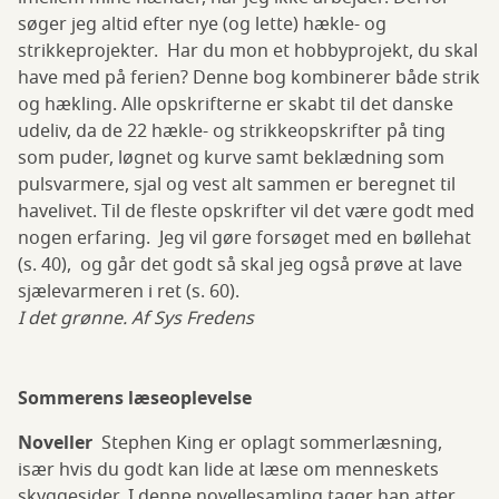
søger jeg altid efter nye (og lette) hækle- og
strikkeprojekter. Har du mon et hobbyprojekt, du skal
have med på ferien? Denne bog kombinerer både strik
og hækling. Alle opskrifterne er skabt til det danske
udeliv, da de 22 hækle- og strikkeopskrifter på ting
som puder, løgnet og kurve samt beklædning som
pulsvarmere, sjal og vest alt sammen er beregnet til
havelivet. Til de fleste opskrifter vil det være godt med
nogen erfaring. Jeg vil gøre forsøget med en bøllehat
(s. 40), og går det godt så skal jeg også prøve at lave
sjælevarmeren i ret (s. 60).
I det grønne. Af Sys Fredens
Sommerens læseoplevelse
Noveller
Stephen King er oplagt sommerlæsning,
især hvis du godt kan lide at læse om menneskets
skyggesider. I denne novellesamling tager han atter