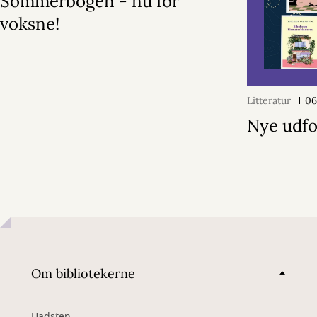
Sommerbogen - nu for
voksne!
Litteratur
06
Nye udfo
Om bibliotekerne
Hadsten