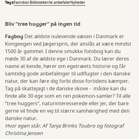
Tags
Favrskov Bibliotekerne anbefaler
Nyheder
Bliv ”tree hugger” på ingen tid
Fagbog
Det ældste nulevende væsen i Danmark er
Kongeegen ved Jægerspris, der anslås at være mindst
1500 år gammel. I denne smukke fotobog kan du
møde 30 af de ældste ege i Danmark. Du lærer deres
navne at kende, hører om egetræets historie og får
samtidig gode anbefalinger til udflugter i den danske
natur, der kan føre dig forbi disse fortidens kæmper.
Tag på skattejagt i de danske skove - måske kan du
finde alle 30 ege som en ren pokemon-samler? Til alle
”tree huggers”, naturinteresserede eller jer, der bare
gerne vil finde en vej til større samhørighed med den
danske natur.
Hvor egen står. Af Tanja Brinks Toubro og fotograf
Christina Jensen