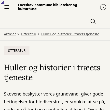
Gå
Favrskov Kommune biblioteker og
kulturhuse
til
hovedindhold
Artikler
Litteratur
Huller og historier i træets tjeneste
LITTERATUR
Huller og historier i træets
tjeneste
Skovene beskytter vores grundvand, giver gode
betingelser for biodiversitet, er smukke at se på,
gode at gå tur i og eventyrlige at lege i. Over de