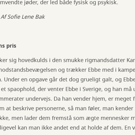
mvendte jøder, der led både fysisk og psykisk.
 Af Sofie Lene Bak
s pris
sker sig hovedkulds i den smukke rigmandsdatter Kar
et modstandsbevægelsen og trækker Ebbe med i kam
Under en opgave går det dog grueligt galt, og Ebbe 
e et spaophold, der venter Ebbe i Sverige, og han må 
mmerater undervejs. Da han vender hjem, er meget f
m at beskrive personerne, så man føler, man kender
kke, men lader dem fremstå som ægte mennesker med
igevel kan man ikke andet end at holde af dem. En vi