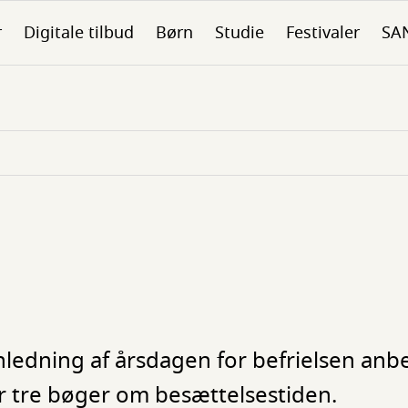
r
Digitale tilbud
Børn
Studie
Festivaler
SA
I anledning af årsdagen for befrielsen anb
r tre bøger om besættelsestiden.