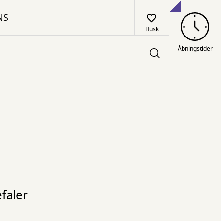
NS
Husk
Åbningstider
efaler