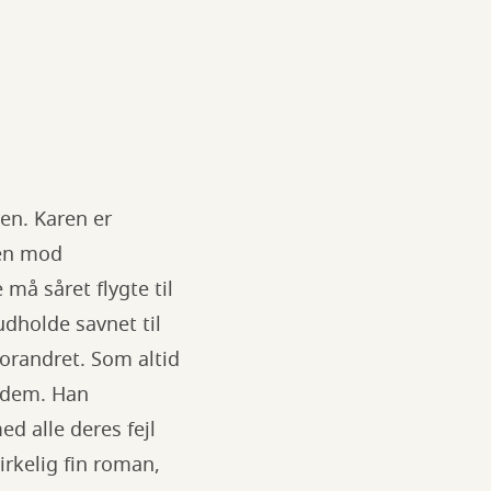
en. Karen er
pen mod
må såret flygte til
udholde savnet til
orandret. Som altid
 dem. Han
 alle deres fejl
rkelig fin roman,