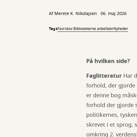
Af
Merete K. Nikolajsen
06. maj 2026
Tags
Favrskov Bibliotekerne anbefaler
Nyheder
På hvilken side?
Faglitteratur
Har d
forhold, der gjorde
er denne bog måske 
forhold der gjorde 
politikernes, tysk
skrevet i et sprog,
omkring 2. verdensk