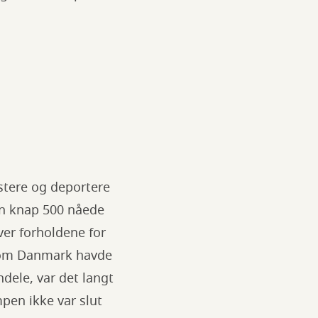
stere og deportere
en knap 500 nåede
ver forholdene for
elvom Danmark havde
dele, var det langt
mpen ikke var slut