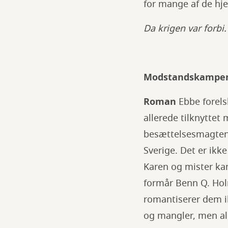
for mange af de hje
Da krigen var forbi.
Modstandskampen
Roman
Ebbe forel
allerede tilknytt
besættelsesmagten. 
Sverige. Det er ikk
Karen og mister ka
formår Benn Q. Hol
romantiserer dem i
og mangler, men all