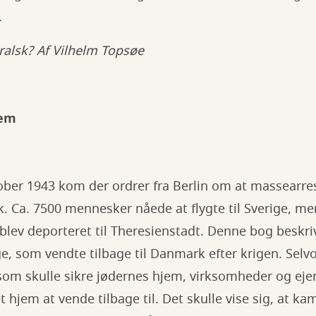
.
ralsk? Af Vilhelm Topsøe
jem
ober 1943 kom der ordrer fra Berlin om at massearre
k. Ca. 7500 mennesker nåede at flygte til Sverige, m
 blev deporteret til Theresienstadt. Denne bog beskri
nge, som vendte tilbage til Danmark efter krigen. S
om skulle sikre jødernes hjem, virksomheder og ejen
et hjem at vende tilbage til. Det skulle vise sig, at ka