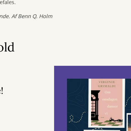
fales.
nde. Af Benn Q. Holm
old
!