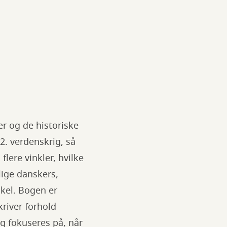
er og de historiske
2. verdenskrig, så
lere vinkler, hvilke
lige danskers,
kel. Bogen er
kriver forhold
g fokuseres på, når