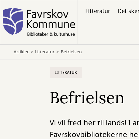
Gå
Litteratur
Det ske
til
hovedindhold
Artikler
Litteratur
Befrielsen
LITTERATUR
Befrielsen
Vi vil fred her til lands! 
Favrskovbibliotekerne he