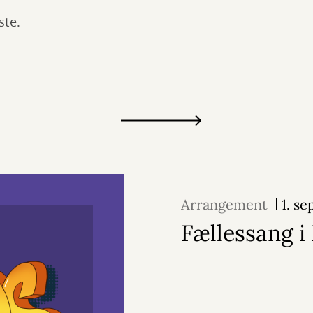
rste.
Arrangement
1. s
Fællessang i