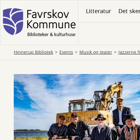
Gå
Litteratur
Det ske
til
hovedindhold
Hinnerup Bibliotek
Events
Musik og teater
Jazzerne 