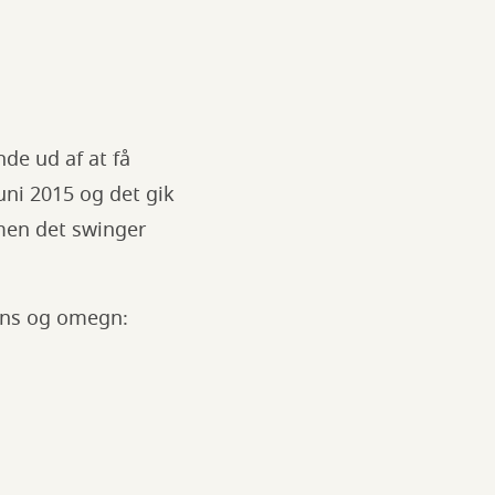
nde ud af at få
uni 2015 og det gik
 men det swinger
ens og omegn: