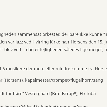
lejligheden sammensat orkester, der bare ikke kunne fi
eden var Jazz ved Hvirring Kirke nær Horsens den 15. j
et blev ved. I dag er lejligheden således lige meget,
af 6 musikere der mere eller mindre komme fra Hors
r (Horsens), kapelmester/trompet/flugelhorn/sang
dt for børn” Vestergaard (Brædstrup*), Eb Tuba