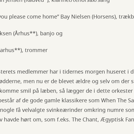
 Jensen (Rådved*), klarinet/tenorsax/sang
you please come home” Bay Nielsen (Horsens), træ
iksen (Århus**), banjo og
Aarhus**), trommer
esterets medlemmer har i tidernes morgen huseret i 
ødderne, men nu er de blevet ældre og selv om der 
 komme smil på læben, så lægger de i dette orkeste
består af de gode gamle klassikere som When The S
 nogle få velvalgte svinkeærinder omkring numre som
selv havde hørt om, som f.eks. The Chant, Ægyptisk Fa