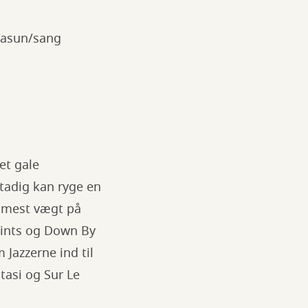
kbasun/sang
det gale
stadig kan ryge en
r mest vægt på
aints og Down By
 Jazzerne ind til
ntasi og Sur Le