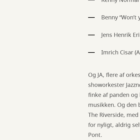
Kenny Normann
Benny “Won’t 
Jens Henrik Er
Imrich Cisar (
Og JA, flere af ork
showorkester Jazzn
finke af panden og
musikken. Og den 
The Riverside, med
for nyligt, aldrig 
Pont.