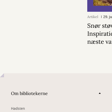
Artikel
29. j
Snør stø
Inspirati
næste va
Om bibliotekerne
Hadsten