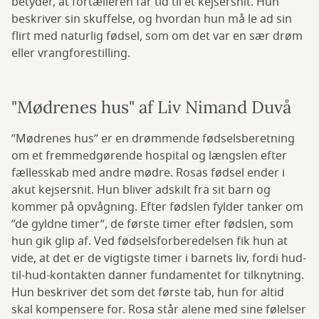
betyder, at fortælleren får tid til et kejsersnit. Hun
beskriver sin skuffelse, og hvordan hun må le ad sin
flirt med naturlig fødsel, som om det var en sær drøm
eller vrangforestilling.
"Mødrenes hus" af Liv Nimand Duvå
”Mødrenes hus” er en drømmende fødselsberetning
om et fremmedgørende hospital og længslen efter
fællesskab med andre mødre. Rosas fødsel ender i
akut kejsersnit. Hun bliver adskilt fra sit barn og
kommer på opvågning. Efter fødslen fylder tanker om
”de gyldne timer”, de første timer efter fødslen, som
hun gik glip af. Ved fødselsforberedelsen fik hun at
vide, at det er de vigtigste timer i barnets liv, fordi hud-
til-hud-kontakten danner fundamentet for tilknytning.
Hun beskriver det som det første tab, hun for altid
skal kompensere for. Rosa står alene med sine følelser