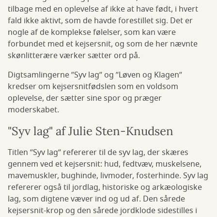
tilbage med en oplevelse af ikke at have født, i hvert
fald ikke aktivt, som de havde forestillet sig. Det er
nogle af de komplekse følelser, som kan være
forbundet med et kejsersnit, og som de her nævnte
skønlitterære værker sætter ord på.
Digtsamlingerne ”Syv lag” og ”Løven og Klagen”
kredser om kejsersnitfødslen som en voldsom
oplevelse, der sætter sine spor og præger
moderskabet.
"Syv lag" af Julie Sten-Knudsen
Titlen ”Syv lag” refererer til de syv lag, der skæres
gennem ved et kejsersnit: hud, fedtvæv, muskelsene,
mavemuskler, bughinde, livmoder, fosterhinde. Syv lag
refererer også til jordlag, historiske og arkæologiske
lag, som digtene væver ind og ud af. Den sårede
kejsersnit-krop og den sårede jordklode sidestilles i