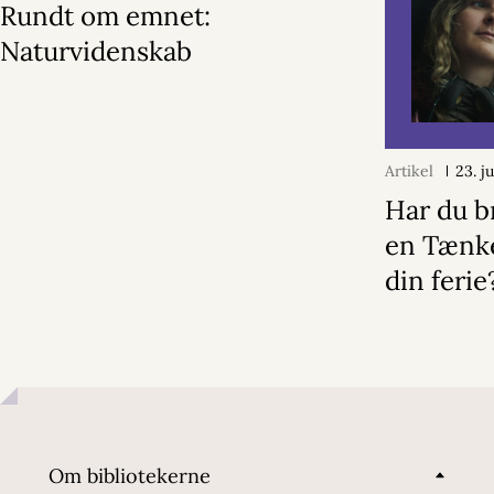
Rundt om emnet:
Naturvidenskab
Artikel
23. j
Har du b
en Tænk
din ferie
Om bibliotekerne