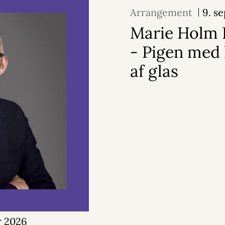
Arrangement
9. s
Marie Holm 
- Pigen med
af glas
r 2026