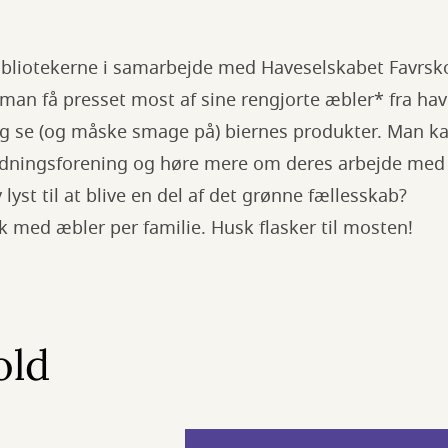
 bibliotekerne i samarbejde med Haveselskabet Favrsk
man få presset most af sine rengjorte æbler* fra h
 og se (og måske smage på) biernes produkter. Man 
ningsforening og høre mere om deres arbejde med s
lyst til at blive en del af det grønne fællesskab?
 med æbler per familie. Husk flasker til mosten!
old