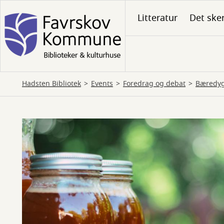
Gå
Litteratur
Det ske
til
hovedindhold
Hadsten Bibliotek
Events
Foredrag og debat
Bæredyg