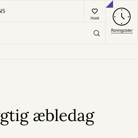
NS
Husk
Åbningstider
gtig æbledag