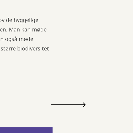
ov de hyggelige
aven. Man kan møde
kan også møde
tørre biodiversitet