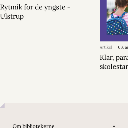
Rytmik for de yngste -
Ulstrup
Artikel
03. a
Klar, par
skolestar
Om bibliotekerne