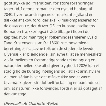
godt stykke ud i fremtiden, for store forandringer
tager tid. I denne roman er den nye tid henlagt til
2040, hvor forandringerne er markante: Jylland er
dækket af skov, fordi der skal klimakompenseres for
de datacentre, der driver OS, en kunstig intelligens.
Romanen trækker også tråde tilbage i tiden i de
kapitler, hvor man følger folkemindesamleren Evald
Tang Kristensen, som fra 1860’erne indsamlede
beretninger fra jævne folk om de steder, de levede.
Ulvemælk er blændende i sin evne til at se menneskets
vilkår mellem en fremmedgørende teknologi og en
natur, der heller ikke altid giver tryghed. I 2026 kan vi
stadig holde kunstig intelligens ud i strakt arm, hvis vi
vil, men sådan bliver det måske ikke ved at være.
Ulvemælk giver i sin dobbeltfortælling en påmindelse
om, at naturen ikke forsvinder, fordi vi er så optaget af
det kunstige.
Ulvemælk. Af Charlotte Weitze