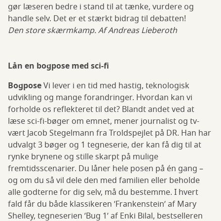
gør læseren bedre i stand til at tænke, vurdere og
handle selv. Det er et stærkt bidrag til debatten!
Den store skærmkamp. Af Andreas Lieberoth
Lån en bogpose med sci-fi
Bogpose
Vi lever i en tid med hastig, teknologisk
udvikling og mange forandringer. Hvordan kan vi
forholde os reflekteret til det? Blandt andet ved at
læse sci-fi-bøger om emnet, mener journalist og tv-
vært Jacob Stegelmann fra Troldspejlet på DR. Han har
udvalgt 3 bøger og 1 tegneserie, der kan få dig til at
rynke brynene og stille skarpt på mulige
fremtidsscenarier. Du låner hele posen på én gang –
og om du så vil dele den med familien eller beholde
alle godterne for dig selv, må du bestemme. I hvert
fald får du både klassikeren ’Frankenstein’ af Mary
Shelley, tegneserien ’Bug 1’ af Enki Bilal, bestselleren