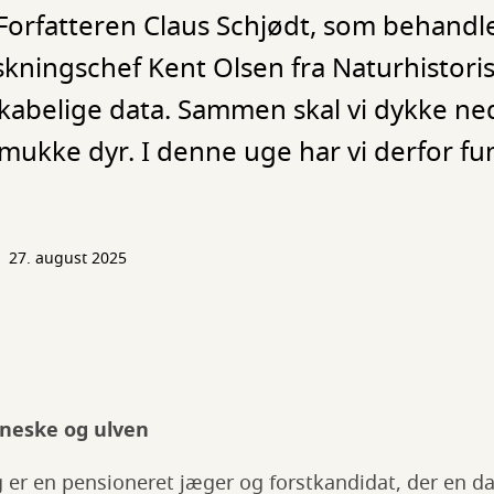
 Forfatteren Claus Schjødt, som behandl
rskningschef Kent Olsen fra Naturhistor
kabelige data. Sammen skal vi dykke ne
mukke dyr. I denne uge har vi derfor fu
27. august 2025
neske og ulven
g er en pensioneret jæger og forstkandidat, der en d