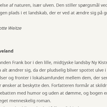
else af naturen, især ulven. Den stiller spørgsmål ve
egen plads i et landskab, der er ved at ændre sig på g
otte Weitze
lveland
den Frank bor i den lille, midtjyske landsby Ny Kistr
men alt ændrer sig, da der pludselig bliver spottet ulve
elser og fronter i lokalsamfundet mellem dem, der se
r ønsker at beskytte den. Forfatteren formår at skildr
edebatten med humor og uden at dømme, og bogen er
get menneskelig roman.