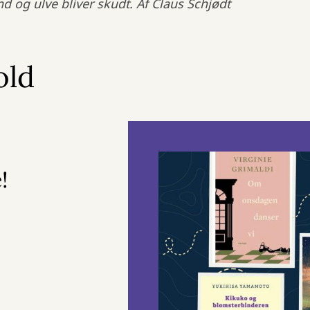
og ulve bliver skudt. Af Claus Schjødt
old
!