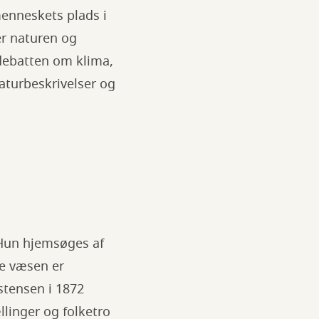
enneskets plads i
r naturen og
 debatten om klima,
aturbeskrivelser og
 Hun hjemsøges af
te væsen er
stensen i 1872
linger og folketro