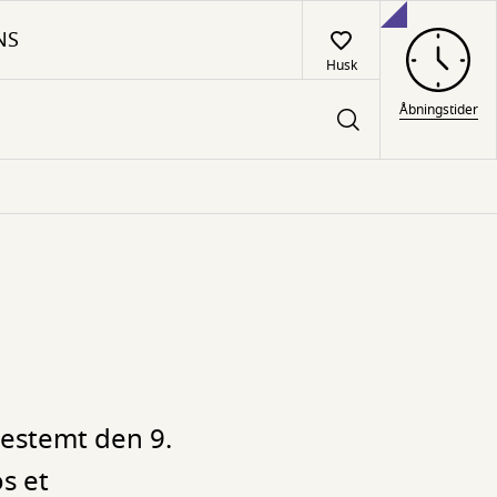
NS
Husk
Åbningstider
bestemt den 9.
s et