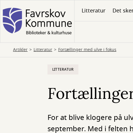
Gå
Litteratur
Det ske
til
hovedindhold
Artikler
Litteratur
Fortællinger med ulve i fokus
LITTERATUR
Fortællinge
For at blive klogere på u
september. Med i felten h