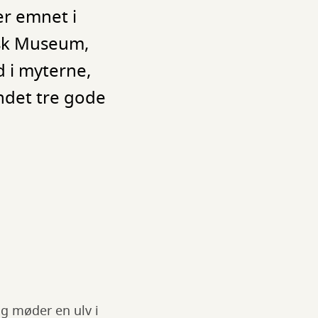
er emnet i
isk Museum,
d i myterne,
ndet tre gode
ag møder en ulv i