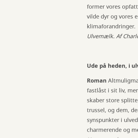
former vores opfatt
vilde dyr og vores 
klimaforandringer.
Ulvemælk. Af Charl
Ude på heden, i u
Roman
Altmuligman
fastlåst i sit liv, 
skaber store splitt
trussel, og dem, de
synspunkter i ulv
charmerende og me