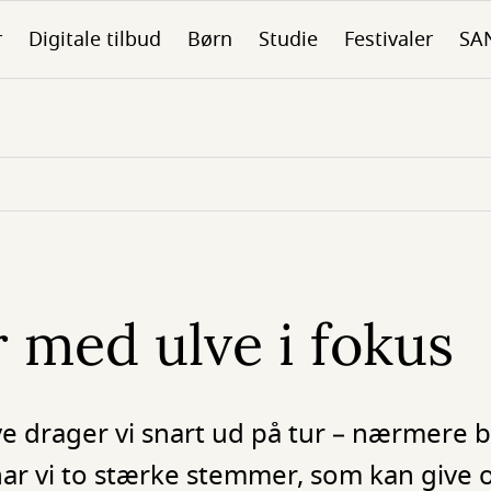
r
Digitale tilbud
Børn
Studie
Festivaler
SA
r med ulve i fokus
lve drager vi snart ud på tur – nærmere 
ar vi to stærke stemmer, som kan give o