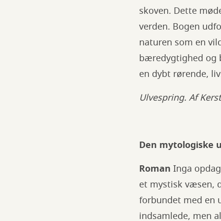
skoven. Dette møde
verden. Bogen udfo
naturen som en vild
bæredygtighed og b
en dybt rørende, li
Ulvespring. Af Ker
Den mytologiske u
Roman
Inga opdag
et mystisk væsen, d
forbundet med en u
indsamlede, men ald