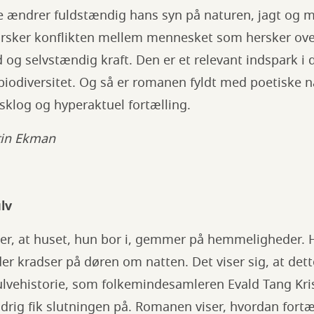
 ændrer fuldstændig hans syn på naturen, jagt og m
rsker konflikten mellem mennesket som hersker ove
 og selvstændig kraft. Den er et relevant indspark i
iodiversitet. Og så er romanen fyldt med poetiske n
vsklog og hyperaktuel fortælling.
stin Ekman
lv
er, at huset, hun bor i, gemmer på hemmeligheder.
er kradser på døren om natten. Det viser sig, at det
lvehistorie, som folkemindesamleren Evald Tang Kri
rig fik slutningen på. Romanen viser, hvordan fortæl