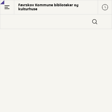
Gå
Favrskov Kommune biblioteker og
kulturhuse
til
hovedindhold