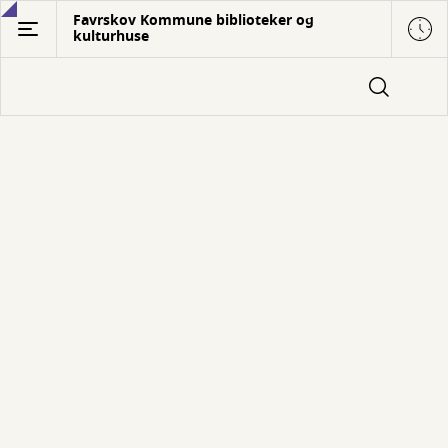
Gå
Favrskov Kommune biblioteker og
kulturhuse
til
hovedindhold