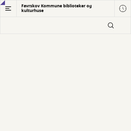
Gå
Favrskov Kommune biblioteker og
kulturhuse
til
hovedindhold