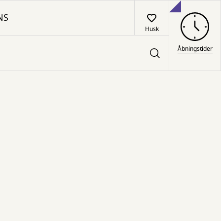
NS
Husk
Åbningstider