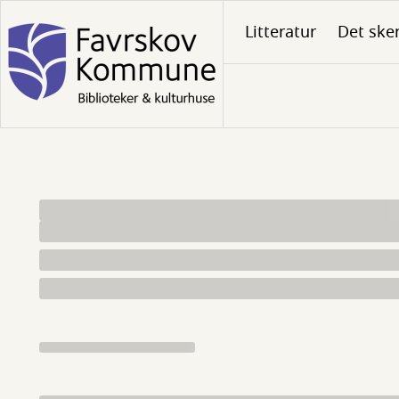
Gå
Litteratur
Det ske
til
hovedindhold