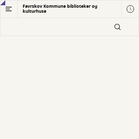
Gå
Favrskov Kommune biblioteker og
kulturhuse
til
hovedindhold