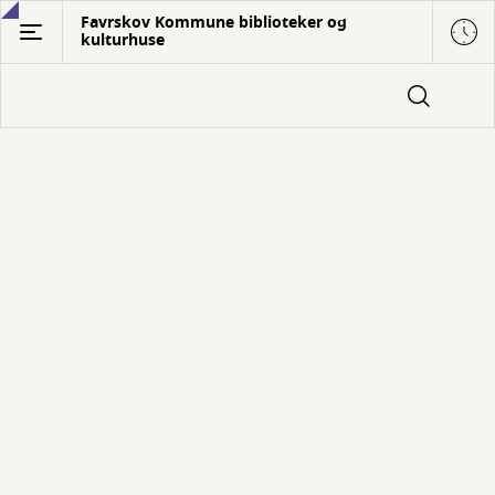
Gå
Favrskov Kommune biblioteker og
kulturhuse
til
hovedindhold