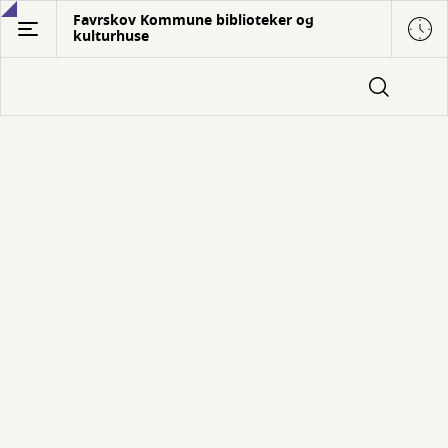
Gå
Favrskov Kommune biblioteker og
kulturhuse
til
hovedindhold