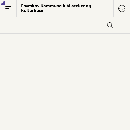
Gå
Favrskov Kommune biblioteker og
kulturhuse
til
hovedindhold