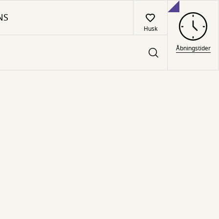
NS
Husk
Åbningstider