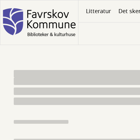
Gå
Litteratur
Det ske
til
hovedindhold