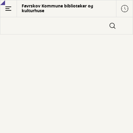
Gå
Favrskov Kommune biblioteker og
kulturhuse
til
hovedindhold