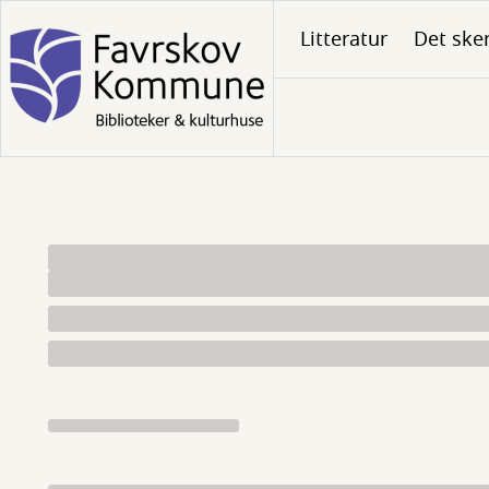
Gå
Litteratur
Det ske
til
hovedindhold