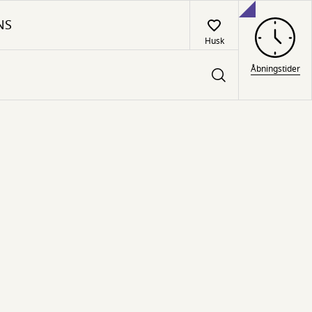
NS
Husk
Åbningstider