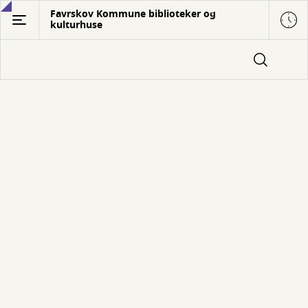
Gå
Favrskov Kommune biblioteker og
kulturhuse
til
hovedindhold