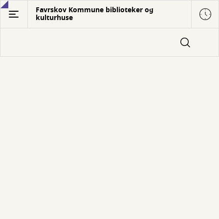
Gå
Favrskov Kommune biblioteker og
kulturhuse
til
hovedindhold