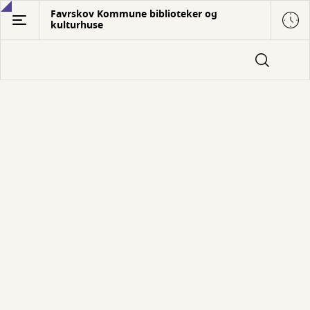
Gå
Favrskov Kommune biblioteker og
kulturhuse
til
hovedindhold