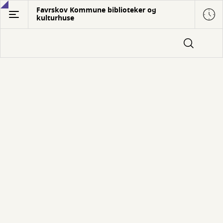
Gå
Favrskov Kommune biblioteker og
kulturhuse
til
hovedindhold