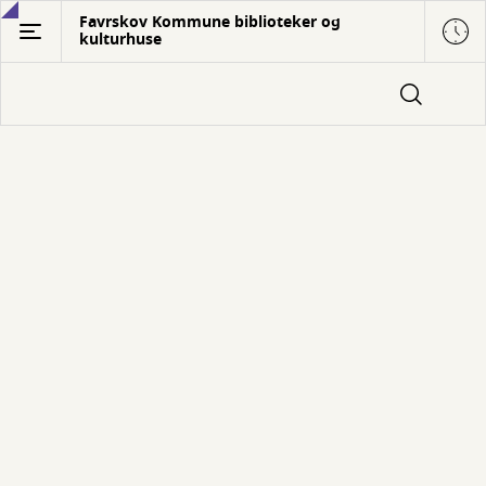
Gå
Favrskov Kommune biblioteker og
kulturhuse
til
hovedindhold