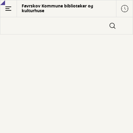
Gå
Favrskov Kommune biblioteker og
kulturhuse
til
hovedindhold