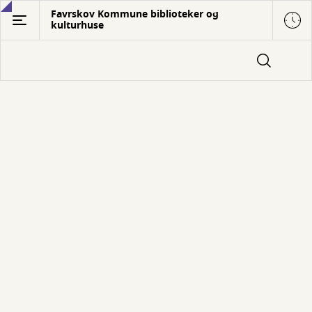
Gå
Favrskov Kommune biblioteker og
kulturhuse
til
hovedindhold