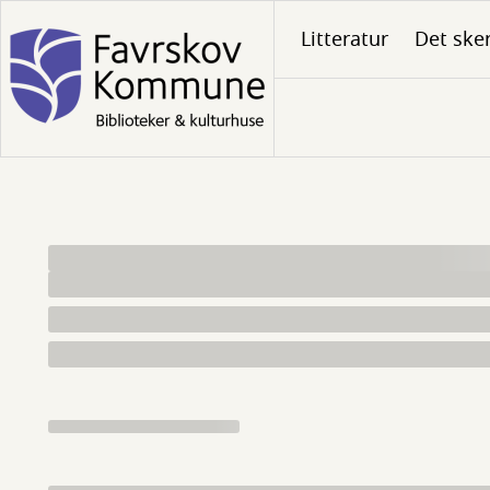
Gå
Litteratur
Det ske
til
hovedindhold