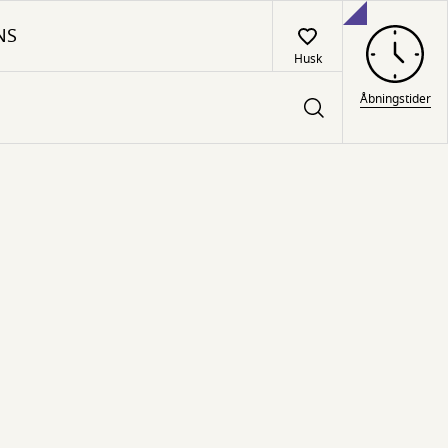
NS
Husk
Åbningstider