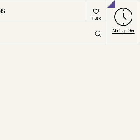
NS
Husk
Åbningstider