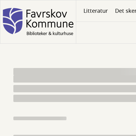
Gå
Litteratur
Det ske
til
hovedindhold