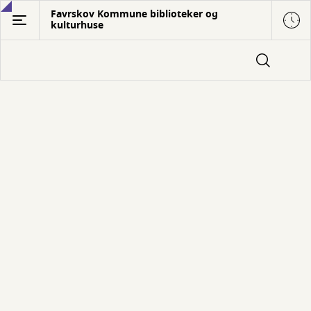
Gå
Favrskov Kommune biblioteker og
kulturhuse
til
hovedindhold