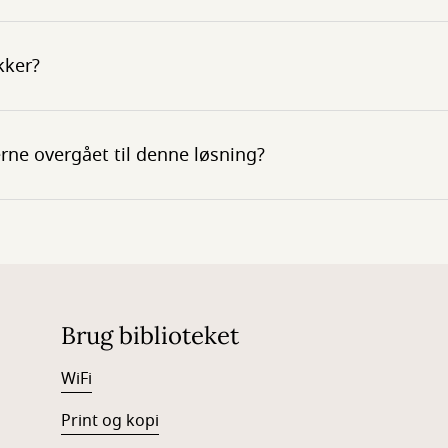
kker?
erne overgået til denne løsning?
Brug biblioteket
WiFi
Print og kopi