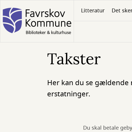
Gå
Litteratur
Det ske
til
hovedindhold
Takster
Her kan du se gældende re
erstatninger.
Du skal betale geby