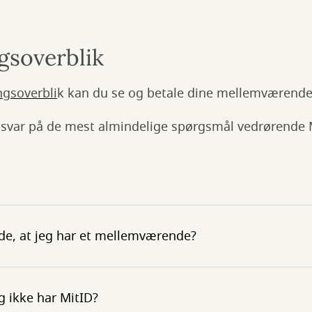
gsoverblik
ngsoverbli
k kan du se og betale dine mellemværende
 svar på de mest almindelige spørgsmål vedrørende 
ide, at jeg har et mellemværende?
g ikke har MitID?