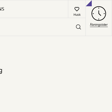
NS
Husk
Åbningstider
g